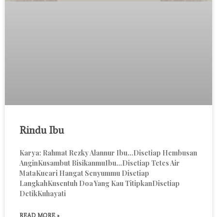
Rindu Ibu
Karya: Rahmat Rezky Alannur Ibu…Disetiap Hembusan
AnginKusambut BisikanmuIbu…Disetiap Tetes Air
MataKucari Hangat Senyummu Disetiap
LangkahKusentuh Doa Yang Kau TitipkanDisetiap
DetikKuhayati
READ MORE »