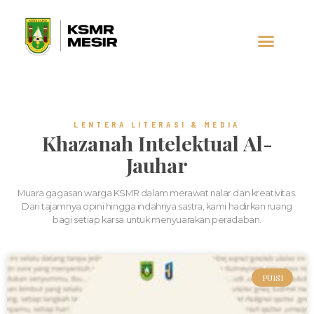
AL-JAUHAR
SOCIAL MEDIA
LENTERA LITERASI & MEDIA
Khazanah Intelektual Al-
Jauhar
Muara gagasan warga KSMR dalam merawat nalar dan kreativitas.
Dari tajamnya opini hingga indahnya sastra, kami hadirkan ruang
bagi setiap karsa untuk menyuarakan peradaban.
PUISI