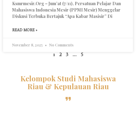
Ksmrmesir.org – Jum’at (7/11), Persatuan Pelajar Dan
Mahasiswa Indonesia Mesir (PPMI Mesir) Menggelar
Diskusi Terbuka Bertajuk “Apa Kabar Masisir” Di
READ MORE »
November 8, 2025
No Comments
1
…
2
3
5
Kelompok Studi Mahasiswa
Riau & Kepulauan Riau
Sebuah organisasi kekeluargaan otonom yang
menghimpun mahasiswa Al-Azhar asal Riau dan
Kepri di bawah naungan PPMI Mesir. Selama lebih
dari 36 tahun, KSMR terus berdedikasi menjaga