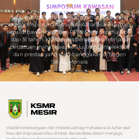
Sebuah organisasi kekeluargaan otonom yang
menghimpun mahasiswa Al-Azhar asal Riau dan
Kepri di bawah naungan PPMI Mesir. Selama lebih
dari 36 tahun, KSMR terus berdedikasi menjaga
persatuan mahasiswa melalui tradisi intelektual
dan prestasi yang membanggakan di Negeri
Seribu Menara
Wadah kekeluargaan dan intelektual bagi mahasiswa Al-Azhar asal
Riau dan Kepulauan Riau di Mesir. Berdedikasi dalam menjaga
tradisi keilmuan dan mempererat ukhuwah