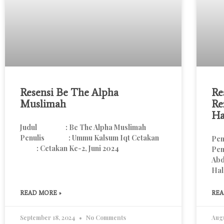
Resensi Be The Alpha
Re
Muslimah
Re
Ha
Judul : Be The Alpha Muslimah
Penulis : Ummu Kalsum Iqt Cetakan
Pen
: Cetakan Ke-2, Juni 2024
Pen
Abd
Hal
READ MORE »
REA
September 18, 2024
No Comments
Augu