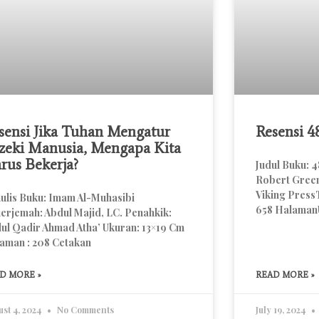
sensi Jika Tuhan Mengatur
Resensi 
zeki Manusia, Mengapa Kita
rus Bekerja?
Judul Buku: 
Robert Green
Viking Press
ulis Buku: Imam Al-Muhasibi
658 Halaman
erjemah: Abdul Majid, LC. Penahkik:
ul Qadir Ahmad Atha’ Ukuran: 13×19 Cm
aman : 208 Cetakan
D MORE »
READ MORE »
st 4, 2024
No Comments
July 19, 2024