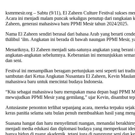
ksmrmesir.org – Sabtu (9/11), El Zaheen Culture Festival sukses 
Acara ini menjadi malam puncak sekaligus penutup dari rangkaian 
Zaheen, generasi mahasiswa baru PPMI Mesir tahun 2024/2025.
Nama El Zaheen sendiri berasal dari bahasa Arab yang berarti cend
thālibul ‘ilm. Angkatan ini berada di bawah naungan PPMI Mesir, 
Menariknya, El Zaheen menjadi satu-satunya angkatan yang berani 
angkatan-angkatan sebelumnya. Keberanian ini menunjukkan semanga
dan seni.
Festival ini menampilkan beragam pertunjukan seni seperti tari tra
sambutan dari Ketua Angkatan Nusantara El Zaheen, Kevin Maulana 
mahasiswa baru untuk mencintai budaya Indonesia.
“Kita sebagai mahasiswa baru merupakan masa depan bagi PPMI Mes
mewujudkan PPMI Mesir yang gemilang,” ujar Kevin, disambut tepuk
Antusiasme penonton terlihat sepanjang acara, mereka terpaku sejak
keras panitia selama satu bulan penuh membuahkan hasil yang men
Suasana hangat dan haru menyelimuti ruangan, menandai berakhirnya
menjadi media edukasi dan diplomasi budaya yang memperkuat iden
hanya hidup di ruang akademik, tetapi juga di panggung seni dan k