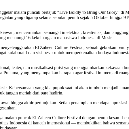
menggelar malam puncak bertajuk “Live Boldly to Bring Our Glory” di 
kegiatan yang digarap selama sebulan penuh sejak 5 Oktober hingga 
ekiawan, mencerminkan semangat intelektual, kreativitas, dan tanggun
yang menaungi 16 kekeluargaan mahasiswa Indonesia di Mesir.
menyelenggarakan El Zaheen Culture Festival, sebuah gebrakan baru 
t kolaboratif dan visi besar untuk memperkenalkan budaya Indonesia 
disional, teater, dan musikalisasi puisi yang menggambarkan kekayaan 
Pratama, yang menyampaikan harapan agar festival ini menjadi ruang 
ir. Kebersamaan yang kita pupuk saat ini akan tumbuh menjadi tanam
 tangan meriah dari para hadirin.
 awal hingga akhir pertunjukan. Setiap penampilan mendapat apresiasi 
gesankan.
 malam puncak El Zaheen Culture Festival dengan penuh kesan. Lebih d
titas Indonesia di kancah internasional — membuktikan bahwa semang
ebudayaan.