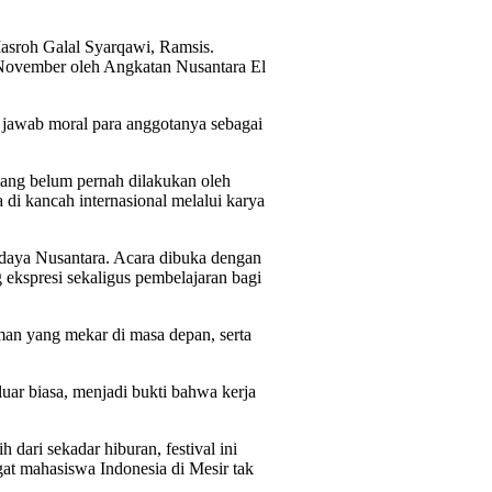
Masroh Galal Syarqawi, Ramsis.
9 November oleh Angkatan Nusantara El
g jawab moral para anggotanya sebagai
yang belum pernah dilakukan oleh
di kancah internasional melalui karya
budaya Nusantara. Acara dibuka dengan
ekspresi sekaligus pembelajaran bagi
an yang mekar di masa depan, serta
luar biasa, menjadi bukti bahwa kerja
ari sekadar hiburan, festival ini
at mahasiswa Indonesia di Mesir tak