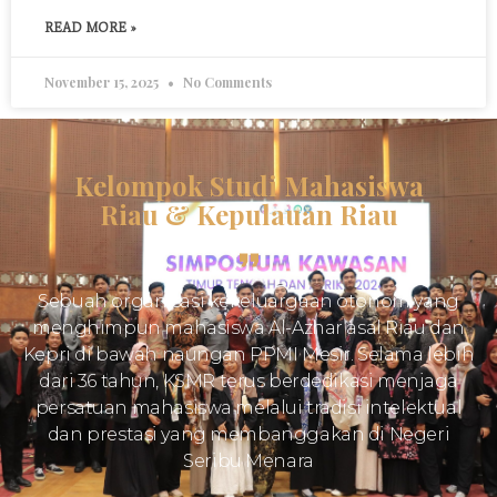
READ MORE »
November 15, 2025
No Comments
Kelompok Studi Mahasiswa
Riau & Kepulauan Riau
Sebuah organisasi kekeluargaan otonom yang
menghimpun mahasiswa Al-Azhar asal Riau dan
Kepri di bawah naungan PPMI Mesir. Selama lebih
dari 36 tahun, KSMR terus berdedikasi menjaga
persatuan mahasiswa melalui tradisi intelektual
dan prestasi yang membanggakan di Negeri
Seribu Menara