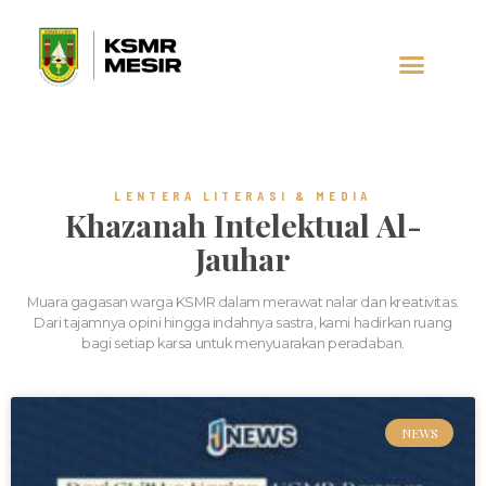
AL-JAUHAR
SOCIAL MEDIA
LENTERA LITERASI & MEDIA
Khazanah Intelektual Al-
Jauhar
Muara gagasan warga KSMR dalam merawat nalar dan kreativitas.
Dari tajamnya opini hingga indahnya sastra, kami hadirkan ruang
bagi setiap karsa untuk menyuarakan peradaban.
NEWS