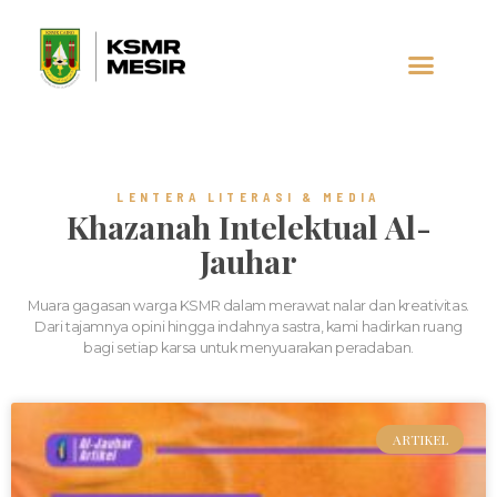
AL-JAUHAR
SOCIAL MEDIA
LENTERA LITERASI & MEDIA
Khazanah Intelektual Al-
Jauhar
Muara gagasan warga KSMR dalam merawat nalar dan kreativitas.
Dari tajamnya opini hingga indahnya sastra, kami hadirkan ruang
bagi setiap karsa untuk menyuarakan peradaban.
ARTIKEL