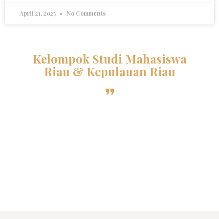
April 21, 2025
No Comments
Kelompok Studi Mahasiswa
Riau & Kepulauan Riau
Sebuah organisasi kekeluargaan otonom yang
menghimpun mahasiswa Al-Azhar asal Riau dan
Kepri di bawah naungan PPMI Mesir. Selama lebih
dari 36 tahun, KSMR terus berdedikasi menjaga
persatuan mahasiswa melalui tradisi intelektual
dan prestasi yang membanggakan di Negeri
Seribu Menara