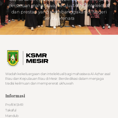
persatuan mahasiswa melalui tradisi intelektual
dan prestasi yang membanggakan di Negeri
Seribu Menara
Wadah kekeluargaan dan intelektual bagi mahasiswa Al-Azhar asal
Riau dan Kepulauan Riau di Mesir. Berdedikasi dalam menjaga
tradisi keilmuan dan mempererat ukhuwah
Informasi
Profil KSMR
Takaful
Mandub