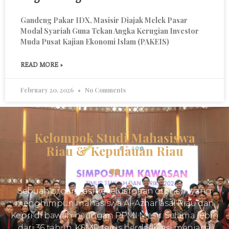
Gandeng Pakar IDX, Masisir Diajak Melek Pasar
Modal Syariah Guna Tekan Angka Kerugian Investor
Muda Pusat Kajian Ekonomi Islam (PAKEIS)
READ MORE »
February 20, 2026
No Comments
Kelompok Studi Mahasiswa
Riau & Kepulauan Riau
Sebuah organisasi kekeluargaan otonom yang
menghimpun mahasiswa Al-Azhar asal Riau dan
Kepri di bawah naungan PPMI Mesir. Selama lebih
dari 36 tahun, KSMR terus berdedikasi menjaga