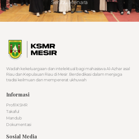
Seribu Menara
Wadah kekeluargaan dan intelektual bagi mahasiswa Al-Azhar asal
Riau dan Kepulauan Riau di Mesir. Berdedikasi dalam menjaga
tradisi keilmuan dan mempererat ukhuwah
Informasi
Profil KSMR
Takaful
Mandub
Dokumentasi
Sosial Media