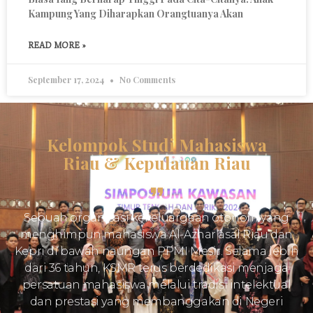
Kampung Yang Diharapkan Orangtuanya Akan
READ MORE »
September 17, 2024
No Comments
Kelompok Studi Mahasiswa
Riau & Kepulauan Riau
Sebuah organisasi kekeluargaan otonom yang
menghimpun mahasiswa Al-Azhar asal Riau dan
Kepri di bawah naungan PPMI Mesir. Selama lebih
dari 36 tahun, KSMR terus berdedikasi menjaga
persatuan mahasiswa melalui tradisi intelektual
dan prestasi yang membanggakan di Negeri