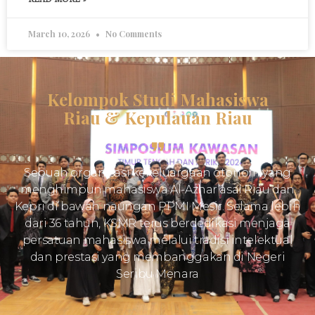
March 10, 2026
No Comments
Kelompok Studi Mahasiswa
Riau & Kepulauan Riau
Sebuah organisasi kekeluargaan otonom yang
menghimpun mahasiswa Al-Azhar asal Riau dan
Kepri di bawah naungan PPMI Mesir. Selama lebih
dari 36 tahun, KSMR terus berdedikasi menjaga
persatuan mahasiswa melalui tradisi intelektual
dan prestasi yang membanggakan di Negeri
Seribu Menara