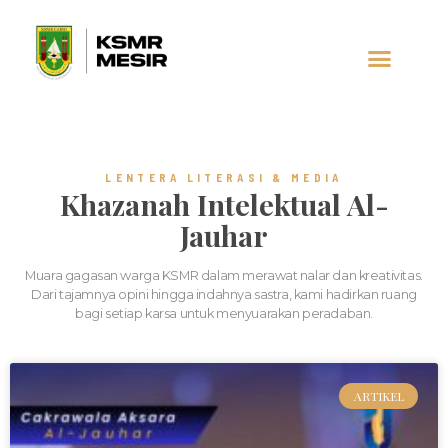
AL-JAUHAR
SOCIAL MEDIA
LENTERA LITERASI & MEDIA
Khazanah Intelektual Al-
Jauhar
Muara gagasan warga KSMR dalam merawat nalar dan kreativitas.
Dari tajamnya opini hingga indahnya sastra, kami hadirkan ruang
bagi setiap karsa untuk menyuarakan peradaban.
ARTIKEL