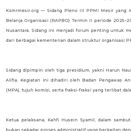
Ksmrmesir.org — Sidang Pleno III PPMI Mesir yan
Belanja Organisasi (RAPBO) Termin II periode 2025–20
Nusantara. Sidang ini menjadi forum penting untuk m
dari berbagai kementerian dalam struktur organisasi P
Sidang dipimpin oleh tiga presidium, yakni Harun Naufa
Alifia. Kegiatan ini dihadiri oleh Badan Pengawas A
(MPA), tujuh komisi, serta fraksi-fraksi yang terlibat 
Ketua pelaksana, Kahfi Husein Syamil, dalam sa
bukan sekadar proses administratif yang berkaitan de