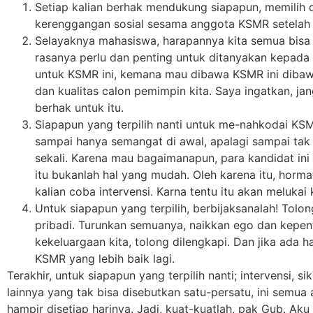
Setiap kalian berhak mendukung siapapun, memilih d
kerenggangan sosial sesama anggota KSMR setelah p
Selayaknya mahasiswa, harapannya kita semua bisa be
rasanya perlu dan penting untuk ditanyakan kepada 
untuk KSMR ini, kemana mau dibawa KSMR ini dibawa
dan kualitas calon pemimpin kita. Saya ingatkan, ja
berhak untuk itu.
Siapapun yang terpilih nanti untuk me-nahkodai KS
sampai hanya semangat di awal, apalagi sampai tak 
sekali. Karena mau bagaimanapun, para kandidat 
itu bukanlah hal yang mudah. Oleh karena itu, hormat
kalian coba intervensi. Karna tentu itu akan melukai
Untuk siapapun yang terpilih, berbijaksanalah! Tol
pribadi. Turunkan semuanya, naikkan ego dan kepenti
kekeluargaan kita, tolong dilengkapi. Dan jika ada 
KSMR yang lebih baik lagi.
Terakhir, untuk siapapun yang terpilih nanti; intervensi, 
lainnya yang tak bisa disebutkan satu-persatu, ini sem
hampir disetiap harinya. Jadi, kuat-kuatlah, pak Gub. Ak