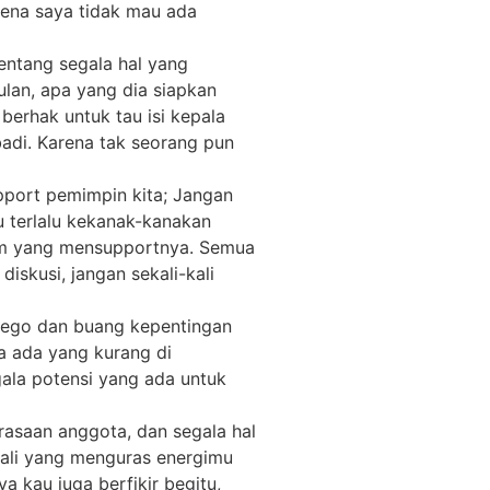
rena saya tidak mau ada
tentang segala hal yang
ulan, apa yang dia siapkan
erhak untuk tau isi kepala
badi. Karena tak seorang pun
pport pemimpin kita; Jangan
u terlalu kekanak-kanakan
im yang mensupportnya. Semua
iskusi, jangan sekali-kali
n ego dan buang kepentingan
ka ada yang kurang di
gala potensi yang ada untuk
perasaan anggota, dan segala hal
kali yang menguras energimu
 kau juga berfikir begitu,