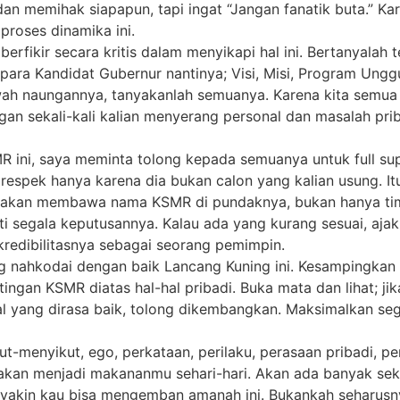
an memihak siapapun, tapi ingat “Jangan fanatik buta.” Ka
roses dinamika ini.
rfikir secara kritis dalam menyikapi hal ini. Bertanyalah 
para Kandidat Gubernur nantinya; Visi, Misi, Program Ungg
h naungannya, tanyakanlah semuanya. Karena kita semua b
ngan sekali-kali kalian menyerang personal dan masalah pri
MR ini, saya meminta tolong kepada semuanya untuk full su
respek hanya karena dia bukan calon yang kalian usung. It
ini akan membawa nama KSMR di pundaknya, bukan hanya t
i segala keputusannya. Kalau ada yang kurang sesuai, ajak d
 kredibilitasnya sebagai seorang pemimpin.
ong nahkodai dengan baik Lancang Kuning ini. Kesampingka
ngan KSMR diatas hal-hal pribadi. Buka mata dan lihat; ji
hal yang dirasa baik, tolong dikembangkan. Maksimalkan se
sikut-menyikut, ego, perkataan, perilaku, perasaan pribadi, 
ua akan menjadi makananmu sehari-hari. Akan ada banyak se
u yakin kau bisa mengemban amanah ini. Bukankah seharusnya