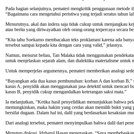
Pada bagian selanjutnya, pemateri mengkritik penggunaan metode il
“Bagaimana cara mengetahui peristiwa yang terjadi seratus tahun l
Menurutnya, akal dan indera saja tidak cukup untuk menjangkau kej
atau berita yang diriwayatkan oleh orang-orang terpercaya secara 
“Kita tahu Soekarno membacakan teks proklamasi karena ada banyak 
tersebut sampai kepada kita dengan cara yang valid,” jelasnya.
Namun, menurut beliau, Tan Malaka tidak menggunakan pendekat
untuk menjelaskan sejarah alam, dan dialektika materialisme untuk 
Untuk memperjelas argumennya, pemateri memberikan analogi sede
“Bayangkan ada dua kasus pembunuhan: korban A dan korban B,” uja
kasus A, penyidik akan menggunakan jasa detektif untuk mencari bu
kasus B, penyidik cukup mengandalkan keterangan saksi mata.”
Ia melanjutkan, “Ketika hasil penyelidikan menunjukkan bahwa pe
memungkinkan, maka hakim yang cerdas akan memilih bukti yang pa
bersifat dugaan. Dalam hal ini, dalil yang berdasarkan kesaksian mu
Dari analogi tersebut, pemateri menyimpulkan bahwa dalil dari pene
Menutup diskusi, Idzharul Hasan menegaskan, “Saya membebaskan 