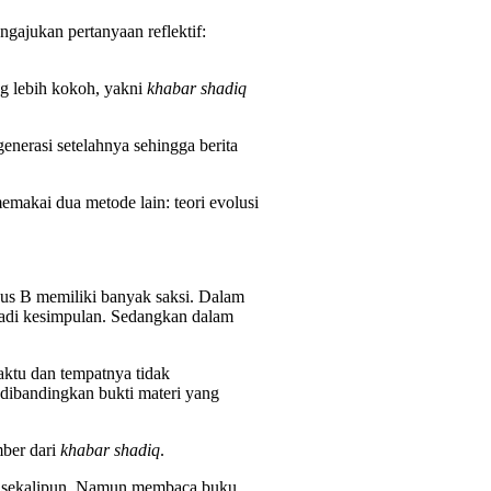
gajukan pertanyaan reflektif:
ng lebih kokoh, yakni
khabar shadiq
enerasi setelahnya sehingga berita
emakai dua metode lain: teori evolusi
sus B memiliki banyak saksi. Dalam
njadi kesimpulan. Sedangkan dalam
ktu dan tempatnya tidak
dibandingkan bukti materi yang
mber dari
khabar shadiq
.
is sekalipun. Namun membaca buku