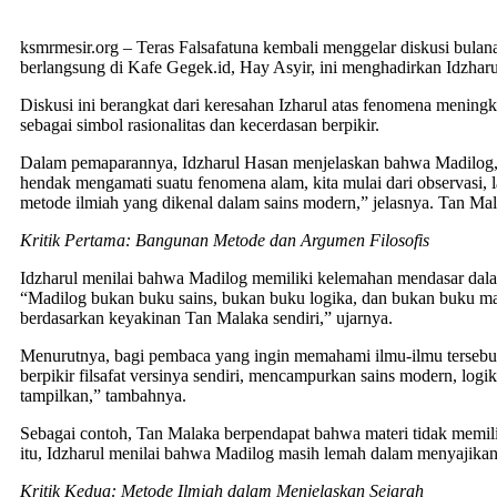
ksmrmesir.org – Teras Falsafatuna kembali menggelar diskusi bul
berlangsung di Kafe Gegek.id, Hay Asyir, ini menghadirkan Idzhar
Diskusi ini berangkat dari keresahan Izharul atas fenomena mening
sebagai simbol rasionalitas dan kecerdasan berpikir.
Dalam pemaparannya, Idzharul Hasan menjelaskan bahwa Madilog, me
hendak mengamati suatu fenomena alam, kita mulai dari observasi, l
metode ilmiah yang dikenal dalam sains modern,” jelasnya. Tan Mal
Kritik Pertama: Bangunan Metode dan Argumen Filosofis
Idzharul menilai bahwa Madilog memiliki kelemahan mendasar dalam
“Madilog bukan buku sains, bukan buku logika, dan bukan buku matema
berdasarkan keyakinan Tan Malaka sendiri,” ujarnya.
Menurutnya, bagi pembaca yang ingin memahami ilmu-ilmu tersebut 
berpikir filsafat versinya sendiri, mencampurkan sains modern, logik
tampilkan,” tambahnya.
Sebagai contoh, Tan Malaka berpendapat bahwa materi tidak memilik
itu, Idzharul menilai bahwa Madilog masih lemah dalam menyajikan b
Kritik Kedua: Metode Ilmiah dalam Menjelaskan Sejarah