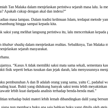
miah Tan Malaka dalam menjelaskan peristiwa sejarah masa lalu. Ia men
alu? Apakah cukup dengan akal dan indera?”
adian masa lampau. Dalam tradisi keilmuan Islam, terdapat metode ya
bersambung hingga sampai kepada kita.
saksi yang melihat langsung peristiwa itu, lalu menceritakan kepada g
an
khabar shadiq
dalam menjelaskan realitas. Sebaliknya, Tan Malaka m
menjelaskan sejarah masyarakat.
rhana.
rnya. “Kasus A tidak memiliki saksi mata sama sekali, sementara ka
kti fisik seperti bekas tusukan dan jejak darah, lalu menyusunnya me
laku pembunuhan A dan B adalah orang yang sama, yaitu C, padahal wa
ling kuat. Bukti yang didukung banyak saksi tentu lebih meyakinkan 
tawatir lebih kuat daripada analisis terhadap benda-benda mati.”
litian terhadap bukti materi lebih lemah dibandingkan dalil yang bersu
siapa pun membaca buku apa saja bahkan buku yang ditulis oleh ate