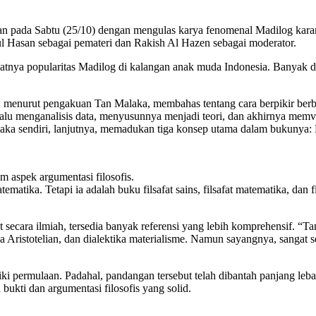
anan pada Sabtu (25/10) dengan mengulas karya fenomenal Madilog kar
ul Hasan sebagai pemateri dan Rakish Al Hazen sebagai moderator.
katnya popularitas Madilog di kalangan anak muda Indonesia. Banyak d
nurut pengakuan Tan Malaka, membahas tentang cara berpikir berbasis
alu menganalisis data, menyusunnya menjadi teori, dan akhirnya memver
aka sendiri, lanjutnya, memadukan tiga konsep utama dalam bukunya: M
 aspek argumentasi filosofis.
tika. Tetapi ia adalah buku filsafat sains, filsafat matematika, dan f
secara ilmiah, tersedia banyak referensi yang lebih komprehensif. “T
a Aristotelian, dan dialektika materialisme. Namun sayangnya, sangat sed
i permulaan. Padahal, pandangan tersebut telah dibantah panjang lebar
ukti dan argumentasi filosofis yang solid.