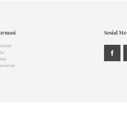
ormasi
Sosial Me
il KSMR
ful
dub
umentasi