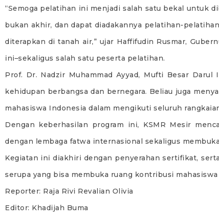
“Semoga pelatihan ini menjadi salah satu bekal untuk di
bukan akhir, dan dapat diadakannya pelatihan-pelatihan 
diterapkan di tanah air,” ujar Haffifudin Rusmar, Gub
ini–sekaligus salah satu peserta pelatihan.
Prof. Dr. Nadzir Muhammad Ayyad, Mufti Besar Darul
kehidupan berbangsa dan bernegara. Beliau juga menyamp
mahasiswa Indonesia dalam mengikuti seluruh rangkaian
Dengan keberhasilan program ini, KSMR Mesir mencat
dengan lembaga fatwa internasional sekaligus membuka j
Kegiatan ini diakhiri dengan penyerahan sertifikat, ser
serupa yang bisa membuka ruang kontribusi mahasiswa 
Reporter: Raja Rivi Revalian Olivia
Editor: Khadijah Buma