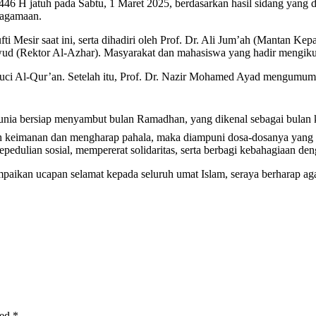
46 H jatuh pada Sabtu, 1 Maret 2025, berdasarkan hasil sidang yang d
keagamaan.
Mesir saat ini, serta dihadiri oleh Prof. Dr. Ali Jum’ah (Mantan Kepa
ud (Rektor Al-Azhar). Masyarakat dan mahasiswa yang hadir mengikut
suci Al-Qur’an. Setelah itu, Prof. Dr. Nazir Mohamed Ayad mengumu
unia bersiap menyambut bulan Ramadhan, yang dikenal sebagai bulan k
 keimanan dan mengharap pahala, maka diampuni dosa-dosanya yang t
edulian sosial, mempererat solidaritas, serta berbagi kebahagiaan de
mpaikan ucapan selamat kepada seluruh umat Islam, seraya berharap 
ked
*