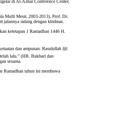
igelar di Al-Azhar Conference Center,
la Mufti Mesir, 2003-2013), Prof. Dr.
i jalannya sidang dengan khidmat.
mkan ketetapan 1 Ramadhan 1446 H.
etaatan dan ampunan. Rasulullah ﷺ
elah lalu.” (HR. Bukhari dan
ngan sesama.
agar Ramadhan tahun ini membawa