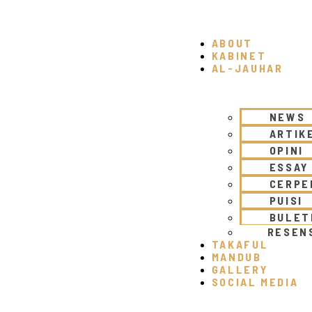
ABOUT
KABINET
AL-JAUHAR
NEWS
ARTIK
OPINI
ESSAY
CERPE
PUISI
BULET
RESEN
TAKAFUL
MANDUB
GALLERY
SOCIAL MEDIA