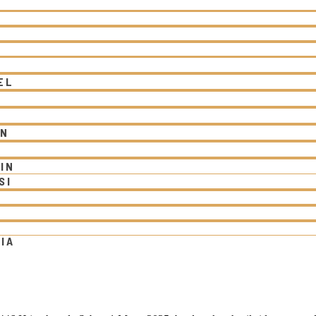
R
EL
EN
IN
SI
IA