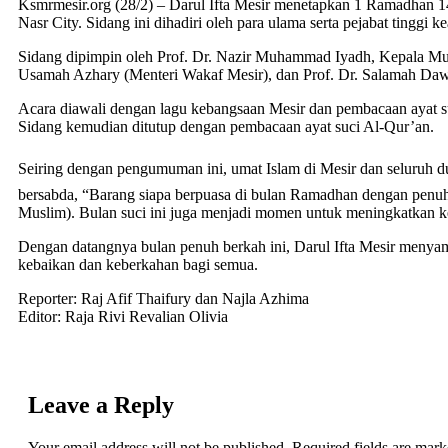
Ksmrmesir.org (28/2) – Darul Ifta Mesir menetapkan 1 Ramadhan 14
Nasr City. Sidang ini dihadiri oleh para ulama serta pejabat tinggi 
Sidang dipimpin oleh Prof. Dr. Nazir Muhammad Iyadh, Kepala Mufti 
Usamah Azhary (Menteri Wakaf Mesir), dan Prof. Dr. Salamah Daw
Acara diawali dengan lagu kebangsaan Mesir dan pembacaan ayat 
Sidang kemudian ditutup dengan pembacaan ayat suci Al-Qur’an.
Seiring dengan pengumuman ini, umat Islam di Mesir dan seluruh d
bersabda, “Barang siapa berpuasa di bulan Ramadhan dengan penuh
Muslim). Bulan suci ini juga menjadi momen untuk meningkatkan kep
Dengan datangnya bulan penuh berkah ini, Darul Ifta Mesir menya
kebaikan dan keberkahan bagi semua.
Reporter: Raj Afif Thaifury dan Najla Azhima
Editor: Raja Rivi Revalian Olivia
Leave a Reply
Your email address will not be published.
Required fields are mar