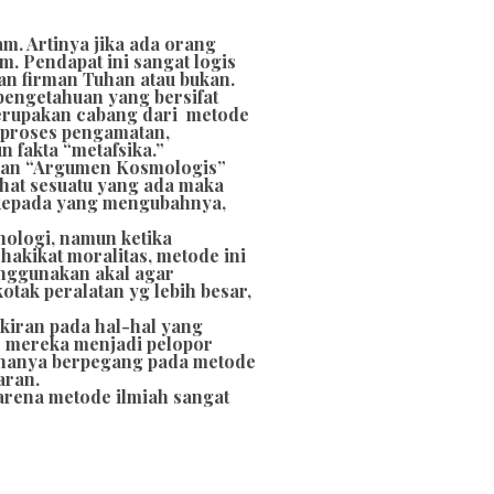
am. Artinya jika ada orang
. Pendapat ini sangat logis
an firman Tuhan atau bukan.
pengetahuan yang bersifat
merupakan cabang dari metode
p proses pengamatan,
n fakta “metafsika.”
ngan “Argumen Kosmologis”
ihat sesuatu yang ada maka
h kepada yang mengubahnya,
nologi, namun ketika
hakikat moralitas, metode ini
enggunakan akal agar
otak peralatan yg lebih besar,
ikiran pada hal-hal yang
” mereka menjadi pelopor
n hanya berpegang pada metode
aran.
arena metode ilmiah sangat