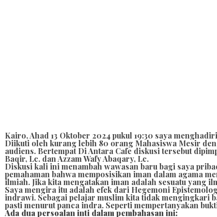
Kairo, Ahad 13 Oktober 2024 pukul 19:30 saya menghadir
Diikuti oleh kurang lebih 80 orang Mahasiswa Mesir de
audiens. Bertempat Di Antara Cafe diskusi tersebut di
Baqir, Lc. dan Azzam Wafy Abaqary, Lc.
Diskusi kali ini menambah wawasan baru bagi saya priba
pemahaman bahwa memposisikan iman dalam agama merupa
ilmiah. Jika kita mengatakan iman adalah sesuatu yang 
Saya mengira itu adalah efek dari Hegemoni Epistemolo
indrawi. Sebagai pelajar muslim kita tidak mengingkari 
pasti menurut panca indra. Seperti mempertanyakan bukti 
Ada dua persoalan inti dalam pembahasan ini: