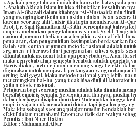
1. Apakah pengetahuan ilmiah itu hanya terbatas pada pe
2. Apakah Akidah Islam itu bisa di buktikan kesahihan ny
Imam Al-Ghazali dalam kitabnya “Al-Mustashfa min ‘ilmil 
yang mengingkari keilmuan akidah dalam Islam secara ti
karena seorang ahli Tafsir jika ingin menafsirkan Al-Qu
Prof. Dr. Said Ramadhan Al-Buthi berpendapat bahwa keb
empiris melainkan pengetahuan rasional. Syekh Taqiyu
rasional, menurut beliau cara berpikir rasional lebih l
penalaran, dan pengambilan kesimpulan berdasarkan fakta 
Salah satu contoh argumen metode rasional adalah unt
argumen ini berawal dari pengamatan bahwa segala sesuat
dituntut untuk mencari tahu apa penyebabnya. Alam itu s
maka penyebab alam semesta berubah adalah pencipta yait
Harus diakui, metode ilmiah memang sangat efektif dal
digunakan untuk menjawab pertanyaan yang melampaui bata
sering kali gagal. Maka metode rasional yang lebih lua
merenungkan hal-hal yang tidak bisa diuji di laboratoriu
yaitu metode rasional.
Pelajaran bagi seorang muslim adalah kita diminta mempu 
bersifat empiris semata. Sebagaimana ilmuwan muslim te
dalam berbagai disiplin ilmu dari Matematika hingga ke
empiris saja untuk memahami dunia, tapi juga berpegan
Maka kita sebagai seorang pelajar muslim hendaklah ber
efektif dalam memahami fenomena fisik dan wahyu sebagai
Penulis : Ibni Noer Hakim
Editor : Muhammad Albar