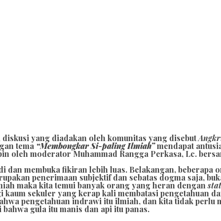
i diskusi yang diadakan oleh komunitas yang disebut
Angkr
ngan tema
“Membongkar Si-paling Ilmiah”
mendapat antusia
pimpin oleh moderator Muhammad Rangga Perkasa, Lc. bers
di dan membuka fikiran lebih luas. Belakangan, beberapa 
kan penerimaan subjektif dan sebatas dogma saja, bukan
ilmiah maka kita temui banyak orang yang heran dengan
sta
gi kaum sekuler yang kerap kali membatasi pengetahuan d
bahwa pengetahuan indrawi itu ilmiah, dan kita tidak perlu
bahwa gula itu manis dan api itu panas.