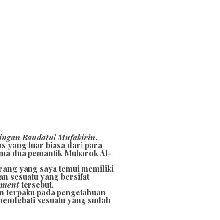
ingan Raudatul Mufakirin
.
s yang luar biasa dari para
ama dua pemantik Mubarok Al-
orang yang saya temui memiliki
 sesuatu yang bersifat
tment
tersebut.
an terpaku pada pengetahuan
 mendebati sesuatu yang sudah