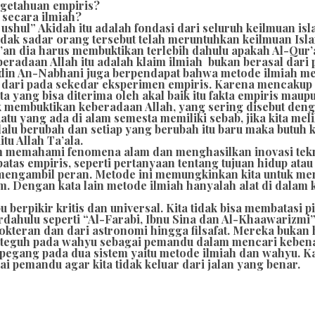
ngetahuan empiris?
a secara ilmiah?
ushul” Akidah itu adalah fondasi dari seluruh keilmuan isl
dak sadar orang tersebut telah meruntuhkan keilmuan Islam
r’an dia harus membuktikan terlebih dahulu apakah Al-Qur’
eradaan Allah itu adalah klaim ilmiah bukan berasal dari 
ddin An-Nabhani juga berpendapat bahwa metode ilmiah 
uas dari pada sekedar eksperimen empiris. Karena mencaku
yang bisa diterima oleh akal baik itu fakta empiris maupu
uk membuktikan keberadaan Allah, yang sering disebut de
u yang ada di alam semesta memiliki sebab, jika kita mel
elalu berubah dan setiap yang berubah itu baru maka butu
u Allah Ta’ala.
am memahami fenomena alam dan menghasilkan inovasi tek
s empiris, seperti pertanyaan tentang tujuan hidup atau 
s mengambil peran. Metode ini memungkinkan kita untuk m
m. Dengan kata lain metode ilmiah hanyalah alat di dalam k
berpikir kritis dan universal. Kita tidak bisa membatasi p
rdahulu seperti “Al-Farabi, Ibnu Sina dan Al-Khaawarizmi
dokteran dan dari astronomi hingga filsafat. Mereka buka
g teguh pada wahyu sebagai pemandu dalam mencari keben
pegang pada dua sistem yaitu metode ilmiah dan wahyu. K
 pemandu agar kita tidak keluar dari jalan yang benar.