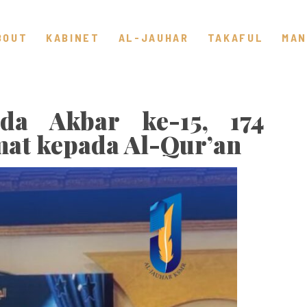
BOUT
KABINET
AL-JAUHAR
TAKAFUL
MAN
da Akbar ke-15, 174
at kepada Al-Qur’an