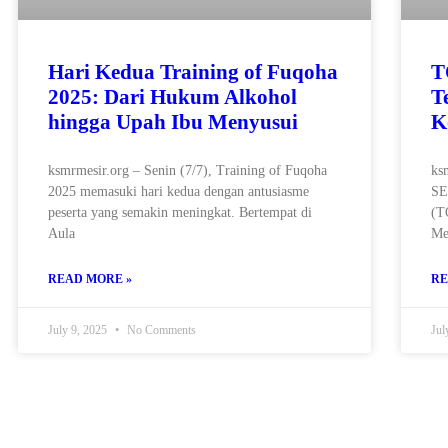
Hari Kedua Training of Fuqoha
T
2025: Dari Hukum Alkohol
T
hingga Upah Ibu Menyusui
K
ksmrmesir.org – Senin (7/7), Training of Fuqoha
ks
2025 memasuki hari kedua dengan antusiasme
SE
peserta yang semakin meningkat. Bertempat di
(T
Aula
Me
READ MORE »
RE
July 9, 2025
No Comments
Jul