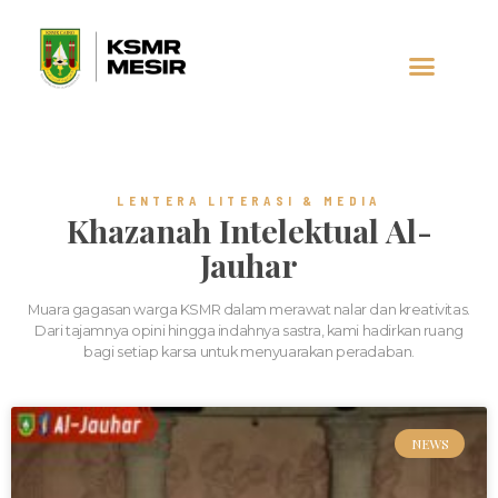
AL-JAUHAR
SOCIAL MEDIA
LENTERA LITERASI & MEDIA
Khazanah Intelektual Al-
Jauhar
Muara gagasan warga KSMR dalam merawat nalar dan kreativitas.
Dari tajamnya opini hingga indahnya sastra, kami hadirkan ruang
bagi setiap karsa untuk menyuarakan peradaban.
NEWS