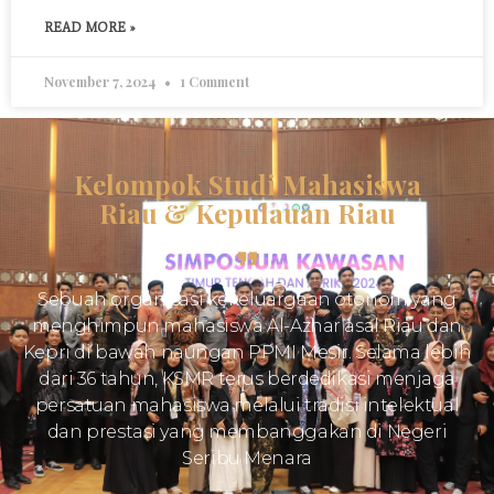
READ MORE »
November 7, 2024
1 Comment
Kelompok Studi Mahasiswa
Riau & Kepulauan Riau
Sebuah organisasi kekeluargaan otonom yang
menghimpun mahasiswa Al-Azhar asal Riau dan
Kepri di bawah naungan PPMI Mesir. Selama lebih
dari 36 tahun, KSMR terus berdedikasi menjaga
persatuan mahasiswa melalui tradisi intelektual
dan prestasi yang membanggakan di Negeri
Seribu Menara