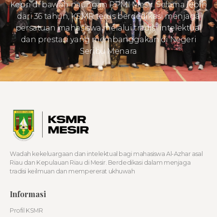
Kepri di bawah naungan PPMI Mesir. Selama lebih
dari 36 tahun, KSMR terus berdedikasi menjaga
persatuan mahasiswa melalui tradisi intelektual
dan prestasi yang membanggakan di Negeri
Seribu Menara
Wadah kekeluargaan dan intelektual bagi mahasiswa Al-Azhar asal
Riau dan Kepulauan Riau di Mesir. Berdedikasi dalam menjaga
tradisi keilmuan dan mempererat ukhuwah
Informasi
Profil KSMR