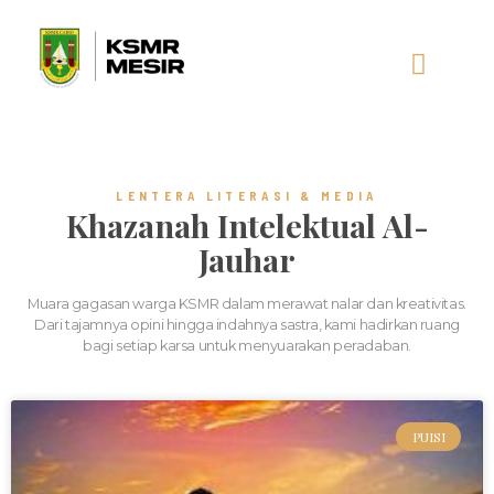
AL-JAUHAR
SOCIAL MEDIA
LENTERA LITERASI & MEDIA
Khazanah Intelektual Al-
Jauhar
Muara gagasan warga KSMR dalam merawat nalar dan kreativitas.
Dari tajamnya opini hingga indahnya sastra, kami hadirkan ruang
bagi setiap karsa untuk menyuarakan peradaban.
PUISI