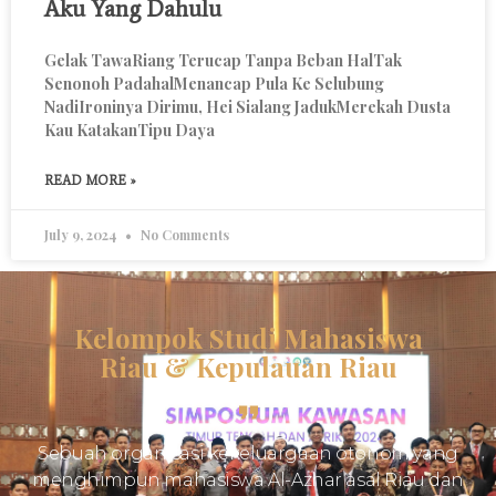
Aku Yang Dahulu
Gelak TawaRiang Terucap Tanpa Beban HalTak
Senonoh PadahalMenancap Pula Ke Selubung
NadiIroninya Dirimu, Hei Sialang JadukMerekah Dusta
Kau KatakanTipu Daya
READ MORE »
July 9, 2024
No Comments
Kelompok Studi Mahasiswa
Riau & Kepulauan Riau
Sebuah organisasi kekeluargaan otonom yang
menghimpun mahasiswa Al-Azhar asal Riau dan