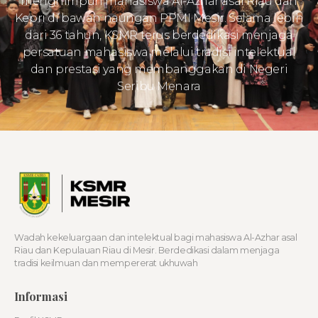
menghimpun mahasiswa Al-Azhar asal Riau dan
Kepri di bawah naungan PPMI Mesir. Selama lebih
dari 36 tahun, KSMR terus berdedikasi menjaga
persatuan mahasiswa melalui tradisi intelektual
dan prestasi yang membanggakan di Negeri
Seribu Menara
Wadah kekeluargaan dan intelektual bagi mahasiswa Al-Azhar asal
Riau dan Kepulauan Riau di Mesir. Berdedikasi dalam menjaga
tradisi keilmuan dan mempererat ukhuwah
Informasi