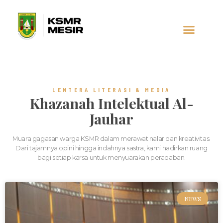
AL-JAUHAR
SOCIAL MEDIA
LENTERA LITERASI & MEDIA
Khazanah Intelektual Al-
Jauhar
Muara gagasan warga KSMR dalam merawat nalar dan kreativitas.
Dari tajamnya opini hingga indahnya sastra, kami hadirkan ruang
bagi setiap karsa untuk menyuarakan peradaban.
NEWS