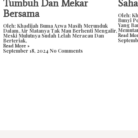
Tumbuh Dan Mekar
Saha
Bersama
Oleh: K
Bunyi P
Yang Ba
Oleh: Khadijah Buma Azwa Masih Merunduk
Memuta
Dalam, Air Matanya Tak Mau Berhenti Mengalir,
Meski Mulutnya Sudah Lelah Meracau Dan
Read Mor
Septemb
Berteriak,
Read More »
September 18, 2024
No Comments