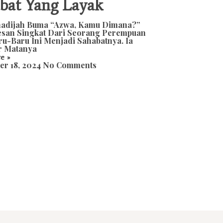
bat Yang Layak
hadijah Buma “Azwa, Kamu Dimana?”
esan Singkat Dari Seorang Perempuan
ru-Baru Ini Menjadi Sahabatnya. Ia
r Matanya
e »
er 18, 2024
No Comments