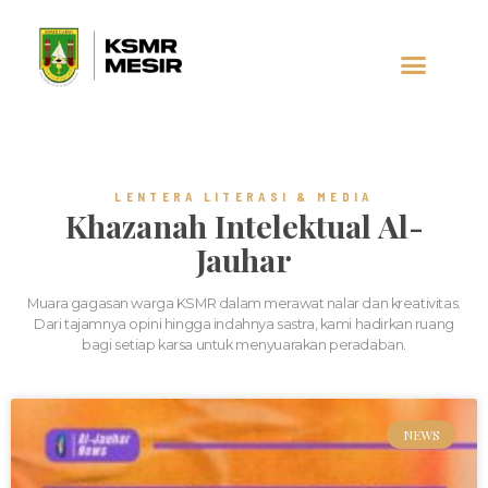
AL-JAUHAR
SOCIAL MEDIA
LENTERA LITERASI & MEDIA
Khazanah Intelektual Al-
Jauhar
Muara gagasan warga KSMR dalam merawat nalar dan kreativitas.
Dari tajamnya opini hingga indahnya sastra, kami hadirkan ruang
bagi setiap karsa untuk menyuarakan peradaban.
NEWS