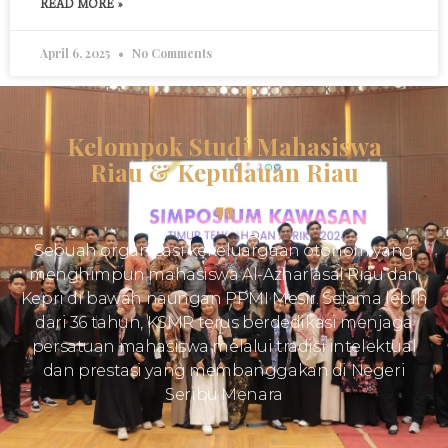
READ MORE »
April 6, 2025
No Comments
Kelompok Studi Mahasiswa
Riau & Kepulauan Riau
Sebuah organisasi kekeluargaan otonom yang
menghimpun mahasiswa Al-Azhar asal Riau dan
Kepri di bawah naungan PPMI Mesir. Selama lebih
dari 36 tahun, KSMR terus berdedikasi menjaga
persatuan mahasiswa melalui tradisi intelektual
dan prestasi yang membanggakan di Negeri
Seribu Menara