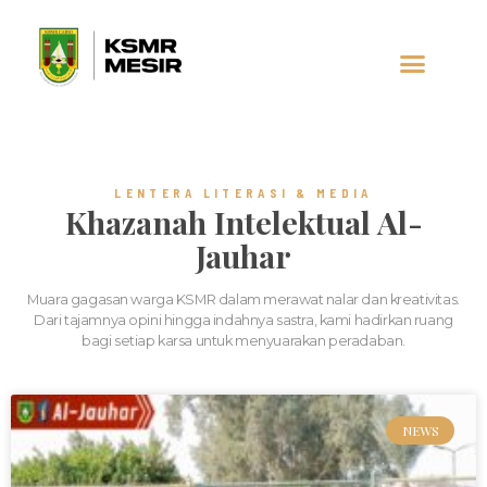
AL-JAUHAR
SOCIAL MEDIA
LENTERA LITERASI & MEDIA
Khazanah Intelektual Al-
Jauhar
Muara gagasan warga KSMR dalam merawat nalar dan kreativitas.
Dari tajamnya opini hingga indahnya sastra, kami hadirkan ruang
bagi setiap karsa untuk menyuarakan peradaban.
NEWS