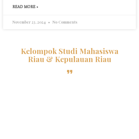
READ MORE »
November 23, 2024
No Comments
Kelompok Studi Mahasiswa
Riau & Kepulauan Riau
Sebuah organisasi kekeluargaan otonom yang
menghimpun mahasiswa Al-Azhar asal Riau dan
Kepri di bawah naungan PPMI Mesir. Selama lebih
dari 36 tahun, KSMR terus berdedikasi menjaga
persatuan mahasiswa melalui tradisi intelektual
dan prestasi yang membanggakan di Negeri
Seribu Menara