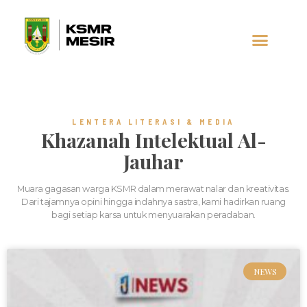
AL-JAUHAR
SOCIAL MEDIA
LENTERA LITERASI & MEDIA
Khazanah Intelektual Al-
Jauhar
Muara gagasan warga KSMR dalam merawat nalar dan kreativitas.
Dari tajamnya opini hingga indahnya sastra, kami hadirkan ruang
bagi setiap karsa untuk menyuarakan peradaban.
NEWS