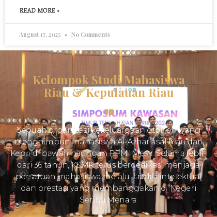
READ MORE »
August 17, 2025
No Comments
Kelompok Studi Mahasiswa
Riau & Kepulauan Riau
Sebuah organisasi kekeluargaan otonom yang
menghimpun mahasiswa Al-Azhar asal Riau dan
Kepri di bawah naungan PPMI Mesir. Selama lebih
dari 36 tahun, KSMR terus berdedikasi menjaga
persatuan mahasiswa melalui tradisi intelektual
dan prestasi yang membanggakan di Negeri
Seribu Menara