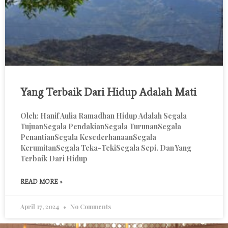
Yang Terbaik Dari Hidup Adalah Mati
Oleh: Hanif Aulia Ramadhan Hidup Adalah Segala
TujuanSegala PendakianSegala TurunanSegala
PenantianSegala KesederhanaanSegala
KerumitanSegala Teka-TekiSegala Sepi. Dan Yang
Terbaik Dari Hidup
READ MORE »
April 17, 2024
No Comments