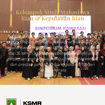
Kelompok Studi Mahasiswa
Riau & Kepulauan Riau
Sebuah organisasi kekeluargaan otonom yang
menghimpun mahasiswa Al-Azhar asal Riau dan
Kepri di bawah naungan PPMI Mesir. Selama lebih
dari 36 tahun, KSMR terus berdedikasi menjaga
persatuan mahasiswa melalui tradisi intelektual
dan prestasi yang membanggakan di Negeri
Seribu Menara