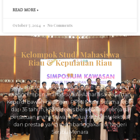
READ MORE »
October 7, 2024
No Comments
Kelompok Studi Mahasiswa
Riau & Kepulauan Riau
Sebuah organisasi kekeluargaan otonom yang
menghimpun mahasiswa Al-Azhar asal Riau dan
Kepri di bawah naungan PPMI Mesir. Selama lebih
dari 36 tahun, KSMR terus berdedikasi menjaga
persatuan mahasiswa melalui tradisi intelektual
dan prestasi yang membanggakan di Negeri
Seribu Menara