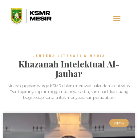
AL-JAUHAR
SOCIAL MEDIA
LENTERA LITERASI & MEDIA
Khazanah Intelektual Al-
Jauhar
Muara gagasan warga KSMR dalam merawat nalar dan kreativitas.
Dari tajamnya opini hingga indahnya sastra, kami hadirkan ruang
bagi setiap karsa untuk menyuarakan peradaban.
NEWS