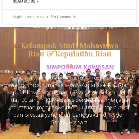
READ MORE »
September 2, 2025
No Comments
Kelompok Studi Mahasiswa
Riau & Kepulauan Riau
Sebuah organisasi kekeluargaan otonom yang
menghimpun mahasiswa Al-Azhar asal Riau dan
Kepri di bawah naungan PPMI Mesir. Selama lebih
dari 36 tahun, KSMR terus berdedikasi menjaga
persatuan mahasiswa melalui tradisi intelektual
dan prestasi yang membanggakan di Negeri
Seribu Menara