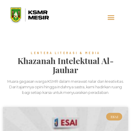
AL-JAUHAR
SOCIAL MEDIA
LENTERA LITERASI & MEDIA
Khazanah Intelektual Al-
Jauhar
Muara gagasan warga KSMR dalam merawat nalar dan kreativitas.
Dari tajamnya opini hingga indahnya sastra, kami hadirkan ruang
bagi setiap karsa untuk menyuarakan peradaban.
ESAI