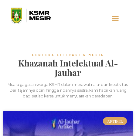
AL-JAUHAR
SOCIAL MEDIA
LENTERA LITERASI & MEDIA
Khazanah Intelektual Al-
Jauhar
Muara gagasan warga KSMR dalam merawat nalar dan kreativitas.
Dari tajamnya opini hingga indahnya sastra, kami hadirkan ruang
bagi setiap karsa untuk menyuarakan peradaban.
ARTIKEL