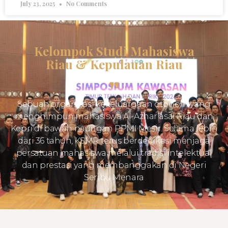
July 23, 2025
No Comments
Kelompok Studi Mahasiswa
Riau & Kepulauan Riau
Sebuah organisasi kekeluargaan otonom yang
menghimpun mahasiswa Al-Azhar asal Riau dan
Kepri di bawah naungan PPMI Mesir. Selama lebih
dari 36 tahun, KSMR terus berdedikasi menjaga
persatuan mahasiswa melalui tradisi intelektual
dan prestasi yang membanggakan di Negeri
Seribu Menara