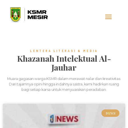
AL-JAUHAR
SOCIAL MEDIA
LENTERA LITERASI & MEDIA
Khazanah Intelektual Al-
Jauhar
Muara gagasan warga KSMR dalam merawat nalar dan kreativitas.
Dari tajamnya opini hingga indahnya sastra, kami hadirkan ruang
bagi setiap karsa untuk menyuarakan peradaban.
NEWS