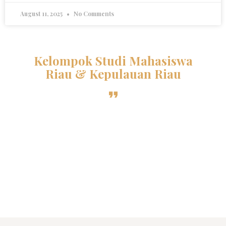
August 11, 2025
No Comments
Kelompok Studi Mahasiswa
Riau & Kepulauan Riau
Sebuah organisasi kekeluargaan otonom yang
menghimpun mahasiswa Al-Azhar asal Riau dan
Kepri di bawah naungan PPMI Mesir. Selama lebih
dari 36 tahun, KSMR terus berdedikasi menjaga
persatuan mahasiswa melalui tradisi intelektual
dan prestasi yang membanggakan di Negeri
Seribu Menara