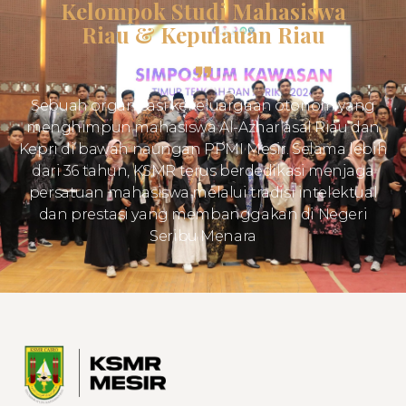
Kelompok Studi Mahasiswa
Riau & Kepulauan Riau
Sebuah organisasi kekeluargaan otonom yang
menghimpun mahasiswa Al-Azhar asal Riau dan
Kepri di bawah naungan PPMI Mesir. Selama lebih
dari 36 tahun, KSMR terus berdedikasi menjaga
persatuan mahasiswa melalui tradisi intelektual
dan prestasi yang membanggakan di Negeri
Seribu Menara