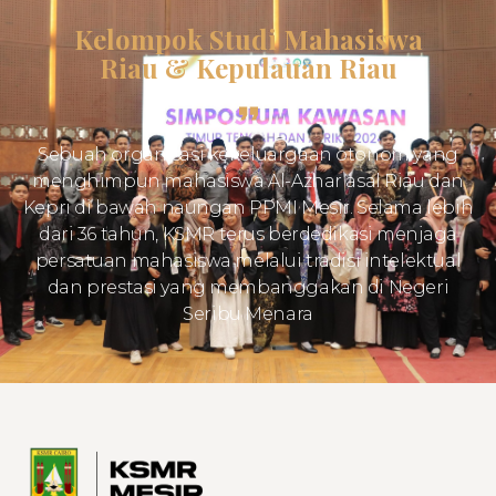
Kelompok Studi Mahasiswa
Riau & Kepulauan Riau
Sebuah organisasi kekeluargaan otonom yang
menghimpun mahasiswa Al-Azhar asal Riau dan
Kepri di bawah naungan PPMI Mesir. Selama lebih
dari 36 tahun, KSMR terus berdedikasi menjaga
persatuan mahasiswa melalui tradisi intelektual
dan prestasi yang membanggakan di Negeri
Seribu Menara