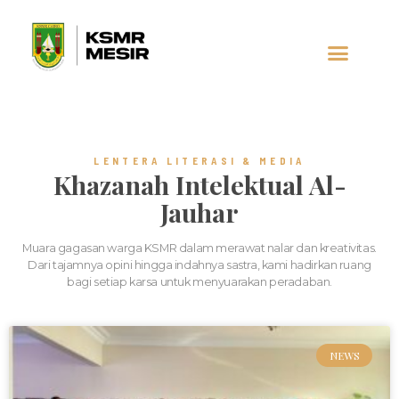
AL-JAUHAR
SOCIAL MEDIA
LENTERA LITERASI & MEDIA
Khazanah Intelektual Al-
Jauhar
Muara gagasan warga KSMR dalam merawat nalar dan kreativitas.
Dari tajamnya opini hingga indahnya sastra, kami hadirkan ruang
bagi setiap karsa untuk menyuarakan peradaban.
NEWS