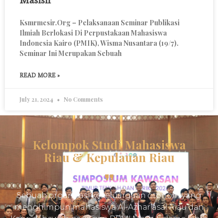
Masisir
Ksmrmesir.org – Pelaksanaan Seminar Publikasi
Ilmiah Berlokasi Di Perpustakaan Mahasiswa
Indonesia Kairo (PMIK), Wisma Nusantara (19/7).
Seminar Ini Merupakan Sebuah
READ MORE »
July 21, 2024
No Comments
Kelompok Studi Mahasiswa
Riau & Kepulauan Riau
Sebuah organisasi kekeluargaan otonom yang
menghimpun mahasiswa Al-Azhar asal Riau dan