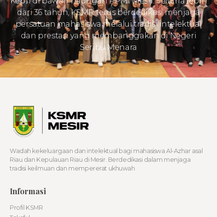
Kepri di bawah naungan PPMI Mesir. Selama lebih
dari 36 tahun, KSMR terus berdedikasi menjaga
persatuan mahasiswa melalui tradisi intelektual
dan prestasi yang membanggakan di Negeri
Seribu Menara
Wadah kekeluargaan dan intelektual bagi mahasiswa Al-Azhar asal
Riau dan Kepulauan Riau di Mesir. Berdedikasi dalam menjaga
tradisi keilmuan dan mempererat ukhuwah
Informasi
Profil KSMR