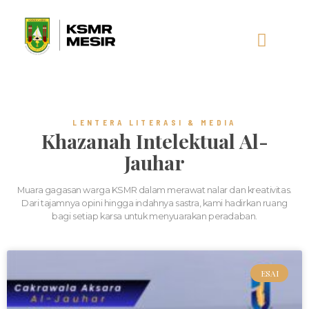
AL-JAUHAR
SOCIAL MEDIA
LENTERA LITERASI & MEDIA
Khazanah Intelektual Al-
Jauhar
Muara gagasan warga KSMR dalam merawat nalar dan kreativitas.
Dari tajamnya opini hingga indahnya sastra, kami hadirkan ruang
bagi setiap karsa untuk menyuarakan peradaban.
ESAI