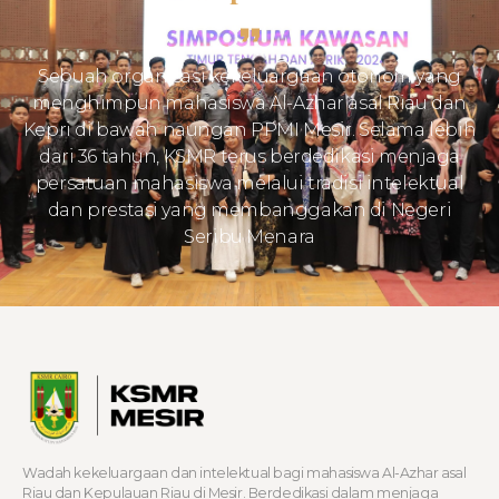
Sebuah organisasi kekeluargaan otonom yang
menghimpun mahasiswa Al-Azhar asal Riau dan
Kepri di bawah naungan PPMI Mesir. Selama lebih
dari 36 tahun, KSMR terus berdedikasi menjaga
persatuan mahasiswa melalui tradisi intelektual
dan prestasi yang membanggakan di Negeri
Seribu Menara
Wadah kekeluargaan dan intelektual bagi mahasiswa Al-Azhar asal
Riau dan Kepulauan Riau di Mesir. Berdedikasi dalam menjaga