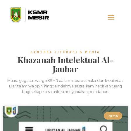
AL-JAUHAR
SOCIAL MEDIA
LENTERA LITERASI & MEDIA
Khazanah Intelektual Al-
Jauhar
Muara gagasan warga KSMR dalam merawat nalar dan kreativitas.
Dari tajamnya opini hingga indahnya sastra, kami hadirkan ruang
bagi setiap karsa untuk menyuarakan peradaban.
NEWS