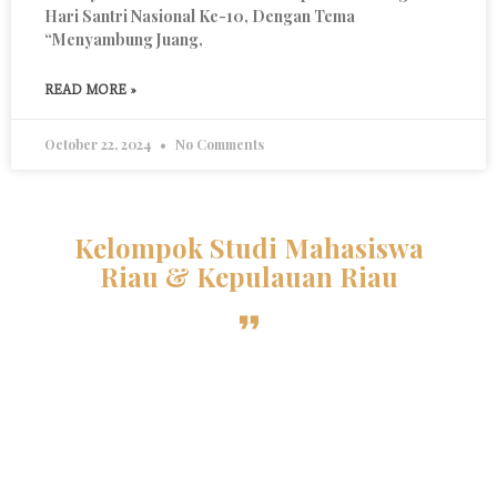
Hari Santri Nasional Ke-10, Dengan Tema
“Menyambung Juang,
READ MORE »
October 22, 2024
No Comments
Kelompok Studi Mahasiswa
Riau & Kepulauan Riau
Sebuah organisasi kekeluargaan otonom yang
menghimpun mahasiswa Al-Azhar asal Riau dan
Kepri di bawah naungan PPMI Mesir. Selama lebih
dari 36 tahun, KSMR terus berdedikasi menjaga
persatuan mahasiswa melalui tradisi intelektual
dan prestasi yang membanggakan di Negeri